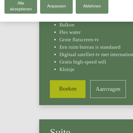
Alle
Anpassen
Ablehnen
akzeptieren
Douche/WC
haardroger
Balkon
Fles water
Grote flatscreen-tv
Een ruim bureau is standaard
Digitaal satelliet-tv met internatio
Gratis high-speed wifi
Kluisje
Boeken
Aanvragen
Suite