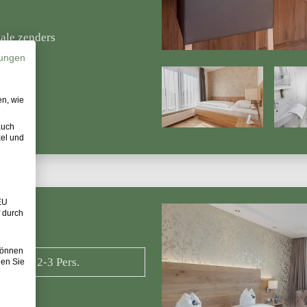
nale zenders
ungen
en, wie
auch
xel und
EU
 durch
 können
2-3 Pers.
den Sie
over