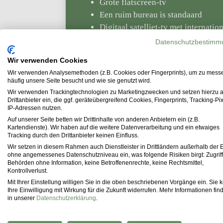
Grote flatscreen-tv
Een ruim bureau is standaard
Digitaal satelliet-tv met internatio
Gratis high-speed wifi
Datenschutzbestimm
Kluisje
Wir verwenden Cookies
Wir verwenden Analysemethoden (z.B. Cookies oder Fingerprints), um zu mess
häufig unsere Seite besucht und wie sie genutzt wird.
Boeken
Aanvragen
Wir verwenden Trackingtechnologien zu Marketingzwecken und setzen hierzu 
Drittanbieter ein, die ggf. geräteübergreifend Cookies, Fingerprints, Tracking-Pi
IP-Adressen nutzen.
Auf unserer Seite betten wir Drittinhalte von anderen Anbietern ein (z.B.
Kartendienste). Wir haben auf die weitere Datenverarbeitung und ein etwaiges
Tracking durch den Drittanbieter keinen Einfluss.
Wir setzen in diesem Rahmen auch Dienstleister in Drittländern außerhalb der 
Tweepersoonskamer
ohne angemessenes Datenschutzniveau ein, was folgende Risiken birgt: Zugriff
Behörden ohne Information, keine Betroffenenrechte, keine Rechtsmittel,
Kontrollverlust.
Mit Ihrer Einstellung willigen Sie in die oben beschriebenen Vorgänge ein. Sie
vanaf 145,00 €
Ihre Einwilligung mit Wirkung für die Zukunft widerrufen. Mehr Informationen fin
in unserer
Datenschutzerklärung
.
Onze tweepersoonskamers beschikken 