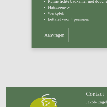
Ruime lichte badkamer met douche,
Flatscreen-tv
Werkplek
Eettafel voor 4 personen
Aanvragen
Contact
Jakob-Engel