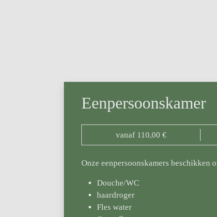
Eenpersoonskamer
vanaf 110,00 €
Onze eenpersoonskamers beschikken o
Douche/WC
haardroger
Fles water